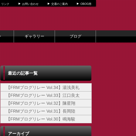
リンク
お問い合わせ
交通のご案内
OBOG用
ー
ギャラリー
ブログ
最近の記事一覧
【FRMブログリレー Vol.34】湯浅美礼
【FRMブログリレー Vol.33】江口良太
【FRMブログリレー Vol.32】陳星翔
【FRMブログリレー Vol.31】長岡陸
【FRMブログリレー Vol.30】鳴海駿
アーカイブ