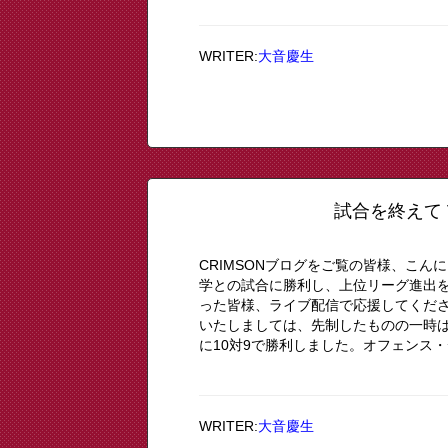
WRITER:
大音慶生
試合を終えて 
CRIMSONブログをご覧の皆様、こん
学との試合に勝利し、上位リーグ進出
った皆様、ライブ配信で応援してくだ
いたしましては、先制したものの一時は
に10対9で勝利しました。オフェンス・
WRITER:
大音慶生