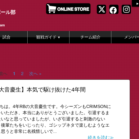
ボール部
eam
試合
観戦ガイド
チーム紹介
メンバ
▼
 前へ
1
2
次へ »
グ 大音慶生】本気で駆け抜けた4年間
ちは。4年RBの大音慶生です。今シーズンもCRIMSONに
をいただき、本当にありがとうございました。引退するま
たいなと思っていましたが、いざ引退すると刺激のない
う後輩たちをいじったり、ゴシップネタで楽しむようなエ
うと非常に名残惜しいで...
続きを読む≫