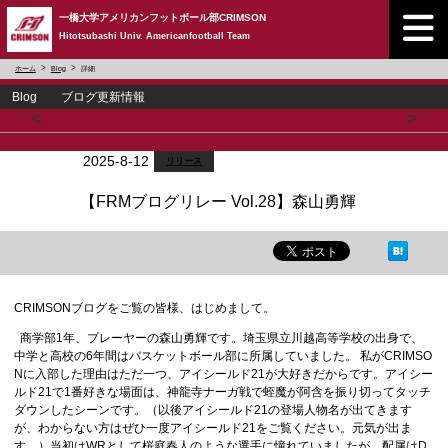
一橋大学アメリカンフットボール部CRIMSON
Hitotsubashi Univ. Americanfootball Team
ホーム
Blog
詳細
Blog ブログ更新情報
<
>
2025-8-12
リリース
【FRMブログリレー Vol.28】森山勇輝
CRIMSONブログをご覧の皆様、はじめまして。
商学部1年、プレーヤーの森山勇輝です。埼玉県立川越高等学校の出身で、
中学と高校の6年間はバスケットボール部に所属していました。 私がCRIMSO
Nに入部した理由はただ一つ、アイシールド21が大好きだからです。アイシー
ルド21で1番好きな場面は、神龍寺ナーガ戦で蛭魔が阿含を振り切ってタッチ
ダウンしたシーンです。（以後アイシールド21の登場人物名が出てきます
が、わからない方はぜひ一度アイシールド21をご覧ください。元気が出ま
す。）当初はWRとして桜庭春人のような選手に憧れていましたが、配属はD