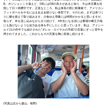
B。ポジションこそ違えど、DBにはDBの良さがあると知り、今は本庄鷹を目
指して日々研鑽中です。正直なところ、私は身長の割に軽量級で、アメリカン
フットボールをやるにはまあまあ頼りない体型です。そのため、まずは体づく
りに腰を据えて取り組みます。少食ゆえ増量には時間がかかると思いますが、
焦らず、米を流し込みながら太り続けて、4年生になる頃には番場や峨王力哉
にも負けないような迫力ある体を手にしたいと思っています。私は、アイシー
ルド21の作中でも紹介された"ダレル・ロイヤルの手紙"の言葉にずっと背中を
押されてきました。これからもその言葉を胸に前進し続けます。
(写真は左から森山、牧野)