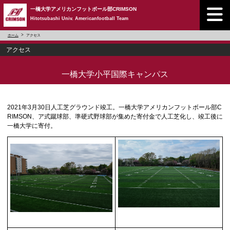
一橋大学アメリカンフットボール部CRIMSON
Hitotsubashi Univ. Americanfootball Team
ホーム
アクセス
アクセス
一橋大学小平国際キャンパス
2021年3月30日人工芝グラウンド竣工。一橋大学アメリカンフットボール部C
RIMSON、ア式蹴球部、準硬式野球部が集めた寄付金で人工芝化し、竣工後に
一橋大学に寄付。