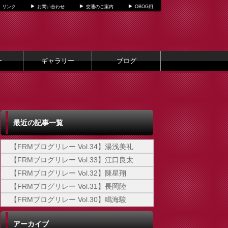
リンク
お問い合わせ
交通のご案内
OBOG用
ー
ギャラリー
ブログ
最近の記事一覧
【FRMブログリレー Vol.34】湯浅美礼
【FRMブログリレー Vol.33】江口良太
【FRMブログリレー Vol.32】陳星翔
【FRMブログリレー Vol.31】長岡陸
【FRMブログリレー Vol.30】鳴海駿
アーカイブ