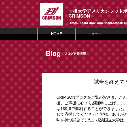
一橋大学アメリカンフット
CRIMSON
Hitotsubashi Univ. Americanfootball T
HOME
ニュース
Blog
ブログ更新情報
« 
試合を終えて 
CRIMSONブログをご覧の皆さま、こ
援、ご声援に心より感謝申し上げます
は16対6で勝利することができました
じて応援してくださった皆様、ありが
味を持つ試合でした。横浜国立大学は、一