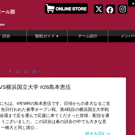
ボール部
eam
試合
観戦ガイド
チーム紹介
メンバ
▼
前へ
1
2
3
次へ »
VS横浜国立大学 #26島本恵伍
んにちは。4年WRの島本恵伍です。日頃からの多大なるご支
。先日行われた春季オープン戦、第4戦目の横浜国立大学戦
。会場まで足を運んで応援に来てくださった皆様、配信を通
とうございました。この試合は春の試合の中でも大きな意
橋大と同じ国公...
続きを読む≫