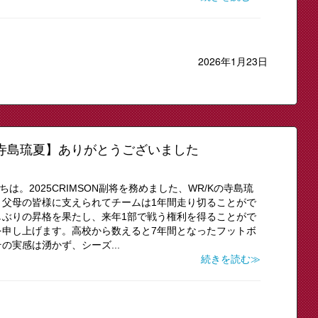
2026年1月23日
グ 寺島琉夏】ありがとうございました
ちは。2025CRIMSON副将を務めました、WR/Kの寺島琉
、父母の皆様に支えられてチームは1年間走り切ることがで
しぶりの昇格を果たし、来年1部で戦う権利を得ることがで
を申し上げます。高校から数えると7年間となったフットボ
実感は湧かず、シーズ...
続きを読む≫