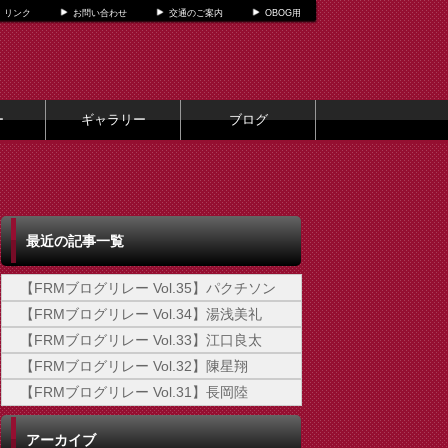
リンク
お問い合わせ
交通のご案内
OBOG用
ー
ギャラリー
ブログ
最近の記事一覧
【FRMブログリレー Vol.35】パクチソン
【FRMブログリレー Vol.34】湯浅美礼
【FRMブログリレー Vol.33】江口良太
【FRMブログリレー Vol.32】陳星翔
【FRMブログリレー Vol.31】長岡陸
アーカイブ