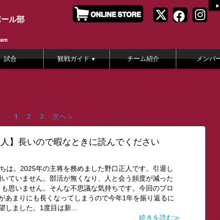
ボール部
eam
試合
観戦ガイド
チーム紹介
メンバ
▼
前へ
1
2
3
次へ »
口正人】長いので暇なときに読んでください
にちは。2025年の主将を務めました野口正人です。引退し
湧いていません。部活が無くなり、人と会う頻度が減った
とも思いません。そんな不思議な気持ちです。今回のブロ
があまりにも長くなってしまうので今年1年を振り返るに
しました。1度目は新...
続きを読む≫