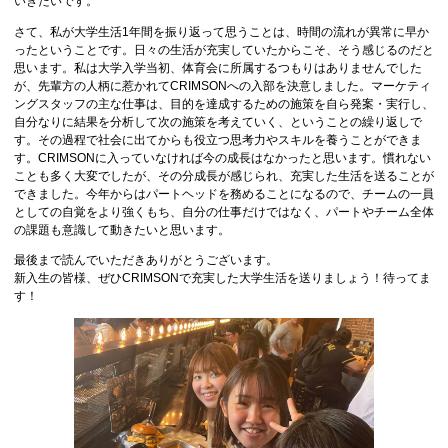
いきたいです。
さて、私が大学生活1年間を振り返って思うことは、時間の流れが異常に早か
ったということです。日々の生活が充実していたからこそ、そう感じるのだと
思います。私は大学入学当初、体育会に所属するつもりはありませんでした
が、先輩方の人柄に惹かれてCRIMSONへの入部を決意しました。マーケティ
ングスタッフの主な仕事は、目的を達成するための施策を自ら発案・実行し、
自分なりに結果を分析して次の施策を考えていく、ということの繰り返しで
す。その過程で社会に出てからも役立つ思考力やスキルを養うことができま
す。CRIMSONに入っていなければ今の成長はなかったと思います。慣れない
ことも多く大変でしたが、その分成長が感じられ、充実した生活を送ることが
できました。今年からはパートヘッドを務めることになるので、チームの一員
としての自覚をより強くもち、自分の仕事だけではなく、パートやチーム全体
の課題も意識して動きたいと思います。
最後まで読んでいただきありがとうございます。
新入生の皆様、ぜひCRIMSONで充実した大学生活を送りましょう！待ってま
す！