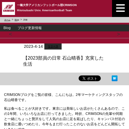
一橋大学アメリカンフットボール部CRIMSON
Hitotsubashi Univ. Americanfootball Team
ホーム
Blog
詳細
Blog ブログ更新情報
<
>
2023-4-14
リリース
【2023部員の日常 石山晴香】充実した
生活
CRIMSONブログをご覧の皆様、こんにちは。2年マーケティングスタッフの
石山晴香です。
私は食べることが大好きです。東京には美味しいお店がたくさんあるので、こ
の1年間、いろいろなお店に行ってきました。時折、CRIMSONの先輩や同期
と一緒にちょっと贅沢をして人気のお店に足を延ばしたり、キャンパス付近の
飲食店に通いつめたり。今年もまだ行ったことのないお店をどんどん開拓して