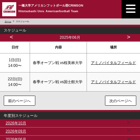
一橋大学アメリカンフットボール部CRIMSON
Hitotsubashi Univ. Americanfootball Team
ホーム
スケジュール
スケジュール
<
>
2025年06月
日付
内容
場所
1日(
日
)
春季オープン戦 vs桜美林大学
アミノバイタルフィールド
14:00〜
22日(
日
)
春季オープン戦 vs国士館大学
アミノバイタルフィールド
14:00〜
前のページへ
次のページヘ
年度別スケジュール
>
2026年10月
>
2026年09月
>
2026年06月