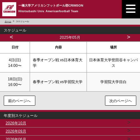
一橋大学アメリカンフットボール部CRIMSON
Hitotsubashi Univ. Americanfootball Team
ホーム
スケジュール
スケジュール
<
>
2025年05月
日付
内容
場所
4日(
日
)
春季オープン戦 vs日本体育大
日本体育大学世田谷キャンパ
14:00〜
学
ス
18日(
日
)
春季オープン戦 vs学習院大学
学習院大学目白
16:00〜
前のページへ
次のページヘ
年度別スケジュール
>
2026年10月
>
2026年09月
>
2026年06月