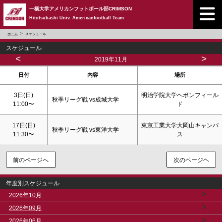
一橋大学アメリカンフットボール部CRIMSON
Hitotsubashi Univ. Americanfootball Team
ホーム
スケジュール
スケジュール
<
>
2019年11月
日付
内容
場所
3日(
日
)
明治学院大学ヘボンフィール
秋季リーグ戦 vs成城大学
11:00〜
ド
17日(
日
)
東京工業大学大岡山キャンパ
秋季リーグ戦 vs東洋大学
11:30〜
ス
前のページへ
次のページヘ
年度別スケジュール
>
2026年10月
>
2026年09月
>
2026年06月