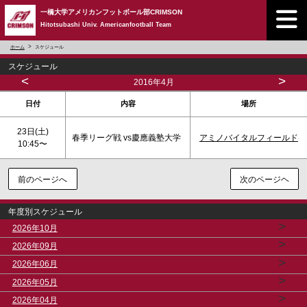
一橋大学アメリカンフットボール部CRIMSON
Hitotsubashi Univ. Americanfootball Team
ホーム
スケジュール
スケジュール
<
>
2016年4月
日付
内容
場所
23日(
土
)
春季リーグ戦 vs慶應義塾大学
アミノバイタルフィールド
10:45〜
前のページへ
次のページヘ
年度別スケジュール
>
2026年10月
>
2026年09月
>
2026年06月
>
2026年05月
>
2026年04月