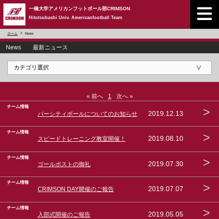
一橋大学アメリカンフットボール部CRIMSON
Hitotsubashi Univ. Americanfootball Team
ホーム
News
News 最新ニュース
« 前へ
1
次へ »
チーム情報
>
2019.12.13
バーシティボールについてのお知らせ
チーム情報
>
2019.08.10
スピードトレーニング教室開催！
チーム情報
>
2019.07.30
ゴールポストの御礼
チーム情報
>
2019.07.07
CRIMSON DAY開催のご報告
チーム情報
>
2019.05.05
入部式開催のご報告