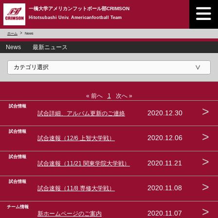
一橋大学アメリカンフットボール部CRIMSON
Hitotsubashi Univ. Americanfootball Team
ホーム
News
News 最新ニュース
« 前へ
1
次へ »
試合情報
>
2020.12.30
試合詳細、アルバム更新のご連絡
試合情報
>
2020.12.06
試合速報（12/6 上智大学戦）
試合情報
>
2020.11.21
試合速報（11/21 関東学院大学戦）
試合情報
>
2020.11.08
試合速報（11/8 専修大学戦）
チーム情報
>
2020.11.07
新ホームページのご案内