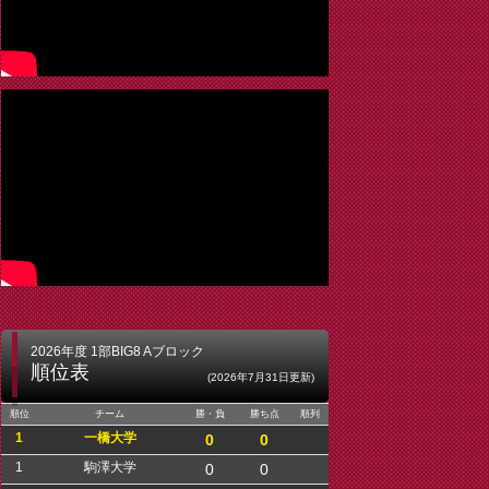
2026年度 1部BIG8 Aブロック
順位表
(2026年7月31日更新)
順位
チーム
勝・負
勝ち点
順列
1
一橋大学
0
0
1
駒澤大学
0
0