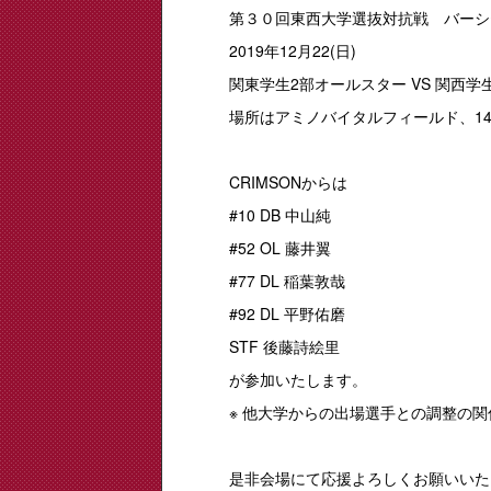
第３０回東西大学選抜対抗戦 バーシ
2019年12月22(日)
関東学生2部オールスター VS 関西学生
場所はアミノバイタルフィールド、14:
CRIMSONからは
#10 DB 中山純
#52 OL 藤井翼
#77 DL 稲葉敦哉
#92 DL 平野佑磨
STF 後藤詩絵里
が参加いたします。
※ 他大学からの出場選手との調整の
是非会場にて応援よろしくお願いいた