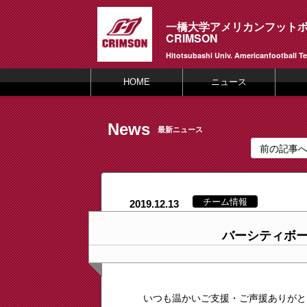
一橋大学アメリカンフット
CRIMSON
Hitotsubashi Univ. Americanfootball T
HOME
ニュース
News
最新ニュース
前の記事
チーム情報
2019.12.13
バーシティボ
いつも温かいご支援・ご声援ありがと