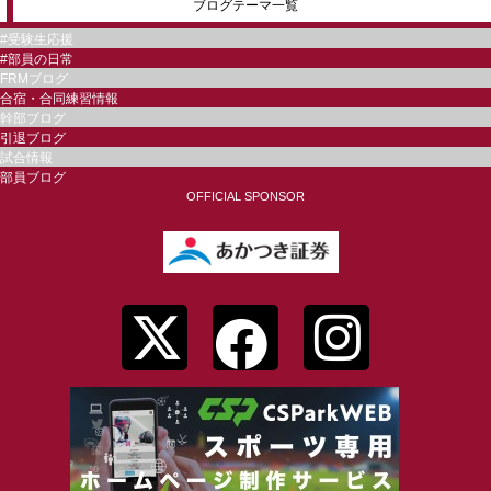
ブログテーマ一覧
#受験生応援
#部員の日常
FRMブログ
合宿・合同練習情報
幹部ブログ
引退ブログ
試合情報
部員ブログ
OFFICIAL SPONSOR