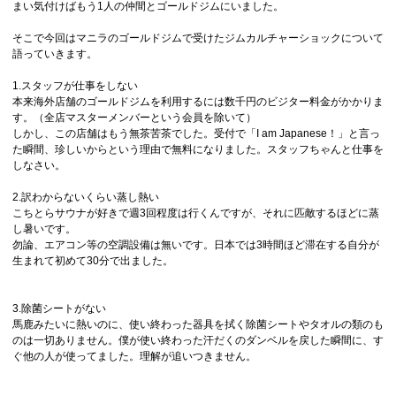
まい気付けばもう1人の仲間とゴールドジムにいました。
そこで今回はマニラのゴールドジムで受けたジムカルチャーショックについて
語っていきます。
1.スタッフが仕事をしない
本来海外店舗のゴールドジムを利用するには数千円のビジター料金がかかりま
す。（全店マスターメンバーという会員を除いて）
しかし、この店舗はもう無茶苦茶でした。受付で「I am Japanese！」と言っ
た瞬間、珍しいからという理由で無料になりました。スタッフちゃんと仕事を
しなさい。
2.訳わからないくらい蒸し熱い
こちとらサウナが好きで週3回程度は行くんですが、それに匹敵するほどに蒸
し暑いです。
勿論、エアコン等の空調設備は無いです。日本では3時間ほど滞在する自分が
生まれて初めて30分で出ました。
3.除菌シートがない
馬鹿みたいに熱いのに、使い終わった器具を拭く除菌シートやタオルの類のも
のは一切ありません。僕が使い終わった汗だくのダンベルを戻した瞬間に、す
ぐ他の人が使ってました。理解が追いつきません。