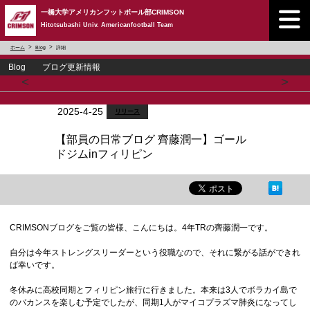
一橋大学アメリカンフットボール部CRIMSON
Hitotsubashi Univ. Americanfootball Team
ホーム
Blog
詳細
Blog ブログ更新情報
<
>
2025-4-25
リリース
【部員の日常ブログ 齊藤潤一】ゴール
ドジムinフィリピン
CRIMSONブログをご覧の皆様、こんにちは。4年TRの齊藤潤一です。
自分は今年ストレングスリーダーという役職なので、それに繋がる話ができれ
ば幸いです。
冬休みに高校同期とフィリピン旅行に行きました。本来は3人でボラカイ島で
のバカンスを楽しむ予定でしたが、同期1人がマイコプラズマ肺炎になってし