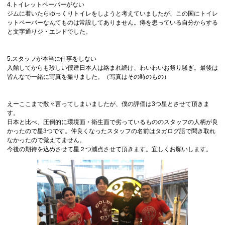
4.トイレットペーパーがない
ジムに着いたらゆっくりトイレをしようと考えていましたが、この国にトイレ
ットペーパーなんてものは常設してありません。痔を患っている自分からする
と文字通りジ・エンドでした。
5.スタッフが本当に仕事をしない
入館してからも珍しい僕達日本人は絡まれ続け、わいわいお祭り騒ぎ。最後は
皆んなで一緒に写真を撮りました。（写真はその時のもの）
えーここまで散々言ってしまいましたが、僕の評価は3つ星とさせて頂きま
す。
日本と比べ、圧倒的に環境面・衛生面で劣っているもののスタッフの人柄が良
かったので星3つです。仲良くなったスタッフの名前はタガログ語で聞き取れ
なかったので覚えてません。
今後の期待を込めさせて星２つ減点させて頂きます。宜しくお願いします。