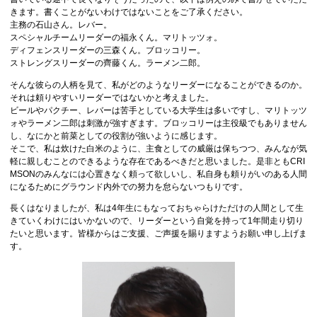
きます。書くことがないわけではないことをご了承ください。
主務の石山さん。レバー。
スペシャルチームリーダーの福永くん。マリトッツォ。
ディフェンスリーダーの三森くん。ブロッコリー。
ストレングスリーダーの齊藤くん。ラーメン二郎。
そんな彼らの人柄を見て、私がどのようなリーダーになることができるのか。
それは頼りやすいリーダーではないかと考えました。
ビールやパクチー、レバーは苦手としている大学生は多いですし、マリトッツ
ォやラーメン二郎は刺激が強すぎます。ブロッコリーは主役級でもありません
し、なにかと前菜としての役割が強いように感じます。
そこで、私は炊けた白米のように、主食としての威厳は保ちつつ、みんなが気
軽に親しむことのできるような存在であるべきだと思いました。是非ともCRI
MSONのみんなには心置きなく頼って欲しいし、私自身も頼りがいのある人間
になるためにグラウンド内外での努力を怠らないつもりです。
長くはなりましたが、私は4年生にもなっておちゃらけただけの人間として生
きていくわけにはいかないので、リーダーという自覚を持って1年間走り切り
たいと思います。皆様からはご支援、ご声援を賜りますようお願い申し上げま
す。