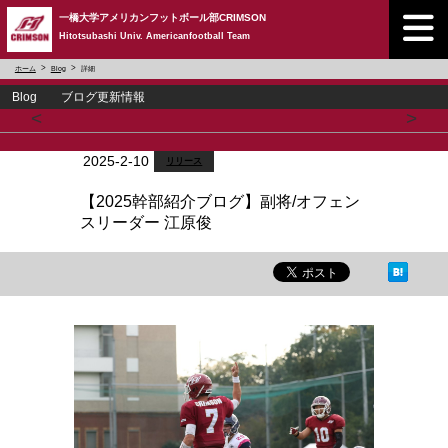
一橋大学アメリカンフットボール部CRIMSON
Hitotsubashi Univ. Americanfootball Team
ホーム
Blog
詳細
Blog ブログ更新情報
<
>
2025-2-10
リリース
【2025幹部紹介ブログ】副将/オフェン
スリーダー 江原俊