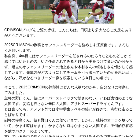
CRIMSONブログをご覧の皆様、こんにちは。日頃より多大なるご支援をあり
がとうございます。
2025CRIMSONの副将とオフェンスリーダーを務めます江原俊です。よろし
くお願いします。
私自身、4年目にはオフェンスリーダーを任されるのだろうなと心のどこかで
感じてはいたものの、いざ任命されてみると何から手をつけて良いのか分から
ず、過去のオフェンスリーダーの池上さんや木村さんの頼もしさを懐かしく感
じています。先輩方がどのようにしてチームを引っ張っていたのかを思い出し
ながら、私がなるべきリーダー像を模索している今日この頃です。
そこで、2025CRIMSONの幹部陣はどんな人柄なのかを、自分なりに考察し
てみました。
主将の野口くん。彼はスーパーストイックで甘さのない、いわば麦酒のような
人間です。妥協を許さない辛口の人間、アサヒスーパードライくんです。
とは言っても、アメフト外では小中学生レベルの笑いが好きで、奇行に走るこ
とばかりです。
副将の寺島くん。彼も野口くんに似ています。しかし、独特のオーラを放って
いて、かます時はかます、かまさない時はかまさない人間です。圧倒的存在感
を放つパクチーのようです。
書いている途中で長くなりそうだったので、以下は例えのみで書かせていただ