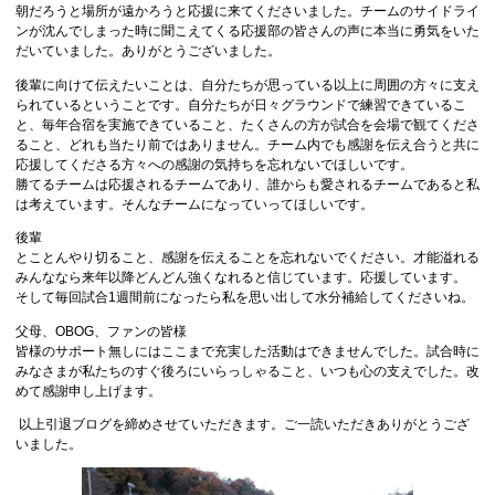
朝だろうと場所が遠かろうと応援に来てくださいました。チームのサイドライ
ンが沈んでしまった時に聞こえてくる応援部の皆さんの声に本当に勇気をいた
だいていました。ありがとうございました。
後輩に向けて伝えたいことは、自分たちが思っている以上に周囲の方々に支え
られているということです。自分たちが日々グラウンドで練習できているこ
と、毎年合宿を実施できていること、たくさんの方が試合を会場で観てくださ
ること、どれも当たり前ではありません。チーム内でも感謝を伝え合うと共に
応援してくださる方々への感謝の気持ちを忘れないでほしいです。
勝てるチームは応援されるチームであり、誰からも愛されるチームであると私
は考えています。そんなチームになっていってほしいです。
後輩
とことんやり切ること、感謝を伝えることを忘れないでください。才能溢れる
みんななら来年以降どんどん強くなれると信じています。応援しています。
そして毎回試合1週間前になったら私を思い出して水分補給してくださいね。
父母、OBOG、ファンの皆様
皆様のサポート無しにはここまで充実した活動はできませんでした。試合時に
みなさまが私たちのすぐ後ろにいらっしゃること、いつも心の支えでした。改
めて感謝申し上げます。
以上引退ブログを締めさせていただきます。ご一読いただきありがとうござ
いました。