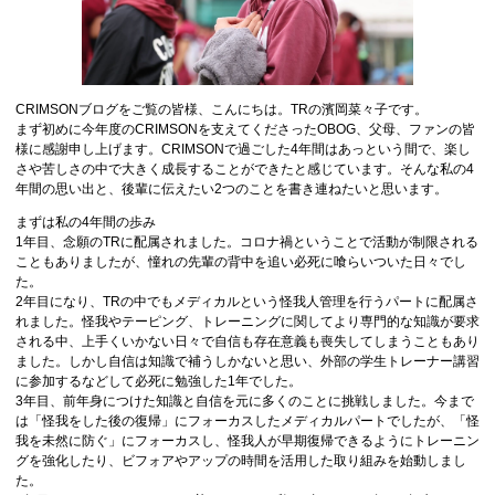
CRIMSONブログをご覧の皆様、こんにちは。TRの濱岡菜々子です。
まず初めに今年度のCRIMSONを支えてくださったOBOG、父母、ファンの皆
様に感謝申し上げます。CRIMSONで過ごした4年間はあっという間で、楽し
さや苦しさの中で大きく成長することができたと感じています。そんな私の4
年間の思い出と、後輩に伝えたい2つのことを書き連ねたいと思います。
まずは私の4年間の歩み
1年目、念願のTRに配属されました。コロナ禍ということで活動が制限される
こともありましたが、憧れの先輩の背中を追い必死に喰らいついた日々でし
た。
2年目になり、TRの中でもメディカルという怪我人管理を行うパートに配属さ
れました。怪我やテーピング、トレーニングに関してより専門的な知識が要求
される中、上手くいかない日々で自信も存在意義も喪失してしまうこともあり
ました。しかし自信は知識で補うしかないと思い、外部の学生トレーナー講習
に参加するなどして必死に勉強した1年でした。
3年目、前年身につけた知識と自信を元に多くのことに挑戦しました。今まで
は「怪我をした後の復帰」にフォーカスしたメディカルパートでしたが、「怪
我を未然に防ぐ」にフォーカスし、怪我人が早期復帰できるようにトレーニン
グを強化したり、ビフォアやアップの時間を活用した取り組みを始動しまし
た。