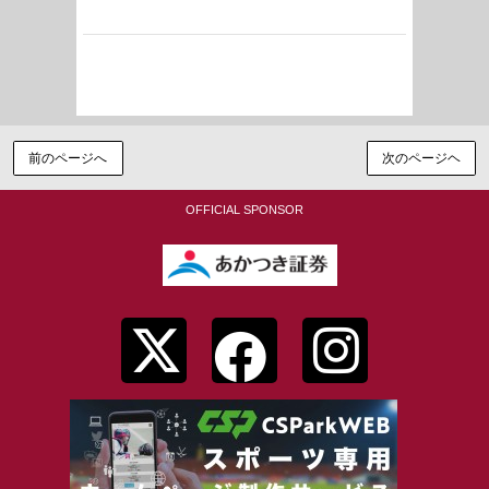
しほ
2025-01-08 20:55:07
素敵！4年間本当にお疲れ様！友達としてとても誇りに
思います！！頑張ってた菜々子ちゃんすごーーく素敵
だったよ！
前のページへ
次のページヘ
OFFICIAL SPONSOR