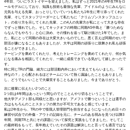
4年目、ついにラストイヤーを迎えました。私はずっと2021年の4年生TRをロ
ールモデルにしており、知識も技術も最強な先輩、アイドルのようにみんなに
元気を与える先輩、おっとりしていていつも私たち1年生に寄り添ってくれた
先輩、そしてスタッフリーダーとして私たちに「クリムゾンスタッフユニッ
ト」の在り方を示してくれた先輩、この4人の先輩方が私にとって大きな存在
でずっと憧れでした。そしてキックオフの時期に同期AS中島と「勝つためな
らなんでもやろう」と心に決め、その憧れを追って駆け抜けた1年でした。ま
た、私にとって同期の存在は大変大きいものでした。悪く言えば同期のせいで
部活が嫌になることもありましたが、大半は同期の頑張りに鼓舞され私も頑張
ることができました。
テーピングを褒めてくれたり、考えたトレーニングを褒めてくれたり、何か気
になる痛みを相談してくれたり、一緒に成長できている気がして嬉しかったで
す。
特に同じTRの門脇、緒方には部活動内外において支えてもらいました。「不
仲なの？」と心配されるほどチームについて熱く議論したこともありました
し、どうでもいいことで大爆笑することもありました。今までありがとう。
次に後輩に伝えたい2つのこと
1つ目は4年間はあっという間なのでとことんやり切るということです。
他大学アメフト部も同様だと思いますが、アメフトで勝つということは選手の
力はもちろんのことスタッフの努力が不可欠であると感じています。
私は2年生から、TRの中で怪我人管理部門を担当するようになったため日々の
練習や試合での外傷・アウトの記録を元に、チームのある弱みを見つけ以降3
年間、同期TRと共にその課題について探究と実践をしてきました。そしてこ
の最終戦をもって、長年抱えていたその課題は解決したと言っても過言ではな