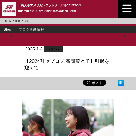
一橋大学アメリカンフットボール部CRIMSON
Hitotsubashi Univ. Americanfootball Team
ホーム
Blog
詳細
Blog ブログ更新情報
<
>
2025-1-8
リリース
【2024引退ブログ 濱岡菜々子】引退を
迎えて