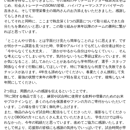
い結果を得ることができました。その過程の中でチームドクター植原先生をは
じめ、社会人トレーナーのSOMの皆様、ハイパフォーマンスアドバイザーの
吉永さん、そして管理栄養士の堀内さんのお力添えをいただきました。感謝し
てもしきれません。
そしてそれと同時に、ここまで執念深く1つの課題について取り組んできた自
分たちを褒めたいと思います。この取り組みが来年以降のチームの勝利に繋が
ればと思っています。
「とことんやり切る」とは字面だけ見たら簡単なことのように思えます。です
が何かチーム課題を見つけた時、学業やアルバイトでも忙しい自分達は何かと
「今やらなくても大丈夫」、「誰かがやるから自分はやらなくていい」、そん
な考えになってしまいがちです。気付かないうちに季節は変わっています。何
か気になること、試してみたいことがあるのなら学年問わず、選手・スタッフ
関係なく今すぐ行動に移してほしいです。特に下級生なら何度でも失敗できる
チャンスがあります。4年生も諦めないでください。春夏たくさん挑戦して失
敗して、最強の状態で来年の秋季リーグ戦を迎えてほしいです。後悔しない4
年間にしてください。
2つ目は、周囲の人への感謝を伝えるということです。
TRに関する物品で言うと、練習や試合時に使用する飲料や増量のためのお米
やプロテインなど、多くのものを保護者やファンの方のご寄付からいただいて
います。この場を借りて深く御礼申し上げます。
また、物品のみならず試合時に配信をしてくださったり、撮影をしてくださっ
たりとOBOGの方々にもたくさん支えていただきました。 学生だけでは得ら
れなかった、今年の戦績だと思っています。改めてご協力に感謝いたします。
そして何より、応援部の皆様にも感謝の気持ちでいっぱいです。試合時間が早