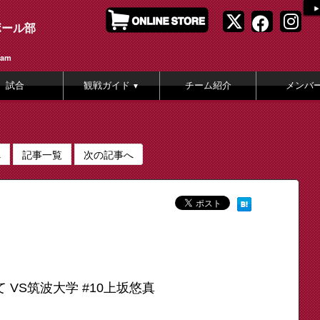
ボール部
eam
試合
観戦ガイド
チーム紹介
メンバ
▼
へ
記事一覧
次の記事へ
 VS筑波大学 #10上坂悠真