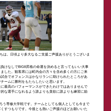
んにちは。日頃より多大なるご支援ご声援ありがとうございま
負けなしでBIG8昇格の命運を決めると言ってもいい大事
きました。観客席には町内会の方々を含め多くの方にご来
の試合でオフェンスはかなりランに助けられたところがあ
でチームに勝利をもたらしたいと思います。
共に最高のパフォーマンスができたわけではありませんで
対的な選手になれるよう誰よりも貪欲に誰よりも練習に励
あろう専修大学戦です。チームとしても個人としても今まで
尽くすつもりです。今後とも熱いご声援のほどお願いいた