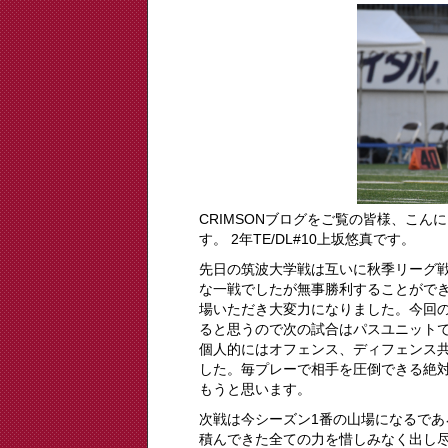
CRIMSONブログをご覧の皆様、こ
す。 2年TE/DL#10上坂悠真です。
先日の筑波大学戦は互いに秋季リーグ戦
な一戦でしたが無事勝利することがで
場いただき大変力になりました。今回
ると思うので次の試合はパスユニット
個人的にはオフェンス、ディフェンス
した。毎プレーで相手を圧倒できる絶
もうと思います。
次戦は今シーズン1番の山場になるで
積んできた全ての力を惜しみなく出し