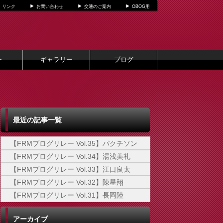
リンク
お問い合わせ
交通のご案内
OBOG用
ー
ギャラリー
ブログ
最近の記事一覧
【FRMブログリレー Vol.35】パクチソン
【FRMブログリレー Vol.34】湯浅美礼
【FRMブログリレー Vol.33】江口良太
【FRMブログリレー Vol.32】陳星翔
【FRMブログリレー Vol.31】長岡陸
アーカイブ