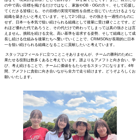
の中で高い目標を掲げるだけではなく、家族やOB・OGの方々、そして応援し
てくださる皆様にも、その目標の実現可能性を自然と信じていただけるような
組織を築きたいと考えています。そして2つ目は、その強さを一過性のものに
せず、日本一を本気で狙い続けられる組織として後輩に受け継ぐことです。ど
れほど優れた代であろうと、その代だけで終わってしまっては真の強さとは言
えません。挑戦を続ける文化、高い基準を追求する姿勢、そして組織として成
長し続ける仕組みを後輩たちへ繋いでいくことで、CRIMSONが長期的に日本
一を狙い続けられる組織となることに貢献したいと考えています。
スタッフはフィールドに立つことこそありませんが、チームの勝利のために
果たせる役割は数多くあると考えています。誰よりもアメフトと向き合い、学
び、考え続けることで、チームに価値をもたらせるスタッフになります。4年
間、アメフトに貪欲に向き合いながら全力で走り続けます。どうぞよろしくお
願いいたします。