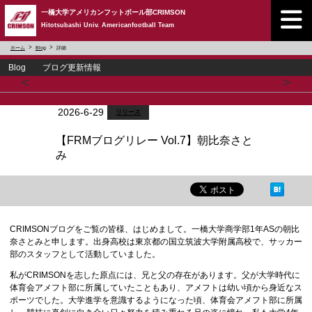
一橋大学アメリカンフットボール部CRIMSON
Hitotsubashi Univ. Americanfootball Team
ホーム
Blog
詳細
Blog ブログ更新情報
<
>
2026-6-29
リリース
【FRMブログリレー Vol.7】朝比奈さと
み
CRIMSONブログをご覧の皆様、はじめまして。一橋大学商学部1年ASの朝比
奈さとみと申します。出身高校は東京都の国立筑波大学附属高校で、サッカー
部のスタッフとして活動していました。
私がCRIMSONを志した原点には、兄と父の存在があります。父が大学時代に
体育会アメフト部に所属していたこともあり、アメフトは幼い頃から身近なス
ポーツでした。大学進学を意識するようになった頃、体育会アメフト部に所属