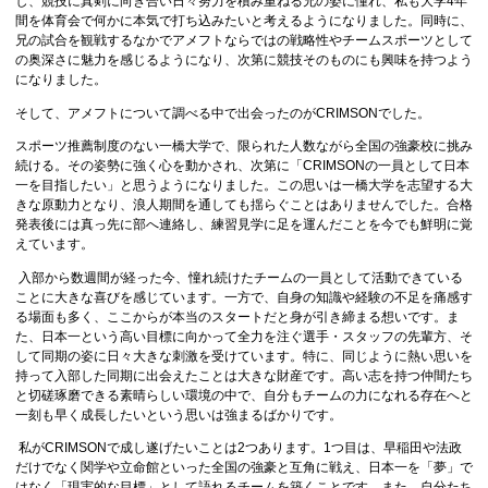
し、競技に真剣に向き合い日々努力を積み重ねる兄の姿に憧れ、私も大学4年
間を体育会で何かに本気で打ち込みたいと考えるようになりました。同時に、
兄の試合を観戦するなかでアメフトならではの戦略性やチームスポーツとして
の奥深さに魅力を感じるようになり、次第に競技そのものにも興味を持つよう
になりました。
そして、アメフトについて調べる中で出会ったのがCRIMSONでした。
スポーツ推薦制度のない一橋大学で、限られた人数ながら全国の強豪校に挑み
続ける。その姿勢に強く心を動かされ、次第に「CRIMSONの一員として日本
一を目指したい」と思うようになりました。この思いは一橋大学を志望する大
きな原動力となり、浪人期間を通しても揺らぐことはありませんでした。合格
発表後には真っ先に部へ連絡し、練習見学に足を運んだことを今でも鮮明に覚
えています。
入部から数週間が経った今、憧れ続けたチームの一員として活動できている
ことに大きな喜びを感じています。一方で、自身の知識や経験の不足を痛感す
る場面も多く、ここからが本当のスタートだと身が引き締まる想いです。ま
た、日本一という高い目標に向かって全力を注ぐ選手・スタッフの先輩方、そ
して同期の姿に日々大きな刺激を受けています。特に、同じように熱い思いを
持って入部した同期に出会えたことは大きな財産です。高い志を持つ仲間たち
と切磋琢磨できる素晴らしい環境の中で、自分もチームの力になれる存在へと
一刻も早く成長したいという思いは強まるばかりです。
私がCRIMSONで成し遂げたいことは2つあります。1つ目は、早稲田や法政
だけでなく関学や立命館といった全国の強豪と互角に戦え、日本一を「夢」で
はなく「現実的な目標」として語れるチームを築くことです。また、自分たち