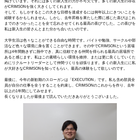
掲げています。それには多くの新入生の力が不可欠です。多くの新入生の存在
がCRIMSONを強く大きくしてくれます。
そして、もしかするとこの大きな目標を達成するには例年以上にきついことを
経験するかもしれません。しかし、去年昇格を果たした際に感じた喜びはこれ
までのきつかったことを全て忘れさせてくれる最高の喜びでした。この喜びを
私は新入生の皆さんとまた分かち合いたいのです。
大学生活は色々なことができる自由な時間です。バイトや勉強、サークルや部
活など色々な環境に身を置くことができます。その中でCRIMSONという居場
所は4年間飽きずに熱中でき、真に信頼できる仲間を得られる最高の居場所で
あると感じます。私はこの素晴らしい環境を維持、または更に良くしていくた
めにリクルートリーダーとして仲間づくりを頑張ります。多くの新入生にに私
が大好きなCRIMSONを知ってもらい、最高の体験をして欲しいのです。
最後に、今年の新歓期のスローガンは「EXECUTION」です。私も含め部員全
員が自分の仕事を全うすることを約束し、CRIMSONのこれからを作り、去年
以上の1年間にしてみせます。
長くなりましたが最後まで読んでいただきありがとうございました。