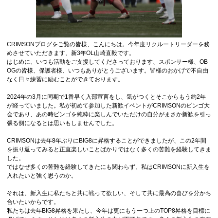
CRIMSONブログをご覧の皆様、こんにちは。今年度リクルートリーダーを務
めさせていただきます、新3年OL山崎直毅です。
はじめに、いつも活動をご支援してくださっております、スポンサー様、OB
OGの皆様、保護者様、いつもありがとうございます。皆様のおかげで不自由
なく日々練習に励むことができております。
2024年の3月に同期で1番早く入部宣言をし、気がつくとそこからもう約2年
が経っていました。私が初めて参加した新歓イベントがCRIMSONのビンゴ大
会であり、あの時ビンゴを純粋に楽しんでいただけの自分がまさか新歓を引っ
張る側になるとは思いもしませんでした。
CRIMSONは去年8年ぶりにBIG8に昇格することができましたが、この2年間
を振り返ってみると正直楽しいことばかりではなく多くの苦難を経験してきま
した。
ではなぜ多くの苦難を経験してきたにも関わらず、私はCRIMSONに新入生を
入れたいと強く思うのか。
それは、新入生に私たちと共に戦って欲しい、そして共に最高の喜びを分かち
合いたいからです。
私たちは去年BIG8昇格を果たし、今年は更にもう一つ上のTOP8昇格を目標に