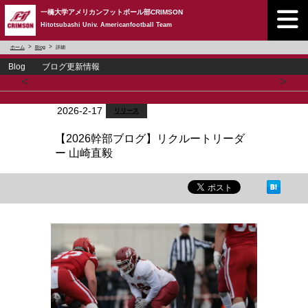
一橋大学アメリカンフットボール部CRIMSON
Hitotsubashi Univ. Americanfootball Team
ホーム
Blog
詳細
Blog ブログ更新情報
<
>
2026-2-17
リリース
【2026幹部ブログ】リクルートリーダ
ー 山崎直毅