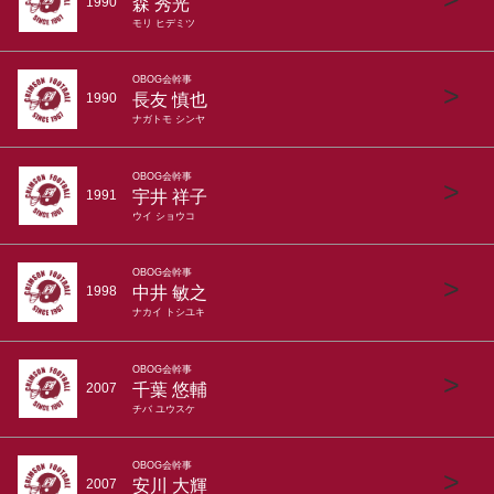
森 秀光
1990
モリ ヒデミツ
OBOG会幹事
>
長友 慎也
1990
ナガトモ シンヤ
OBOG会幹事
>
宇井 祥子
1991
ウイ ショウコ
OBOG会幹事
>
中井 敏之
1998
ナカイ トシユキ
OBOG会幹事
>
千葉 悠輔
2007
チバ ユウスケ
OBOG会幹事
>
安川 大輝
2007