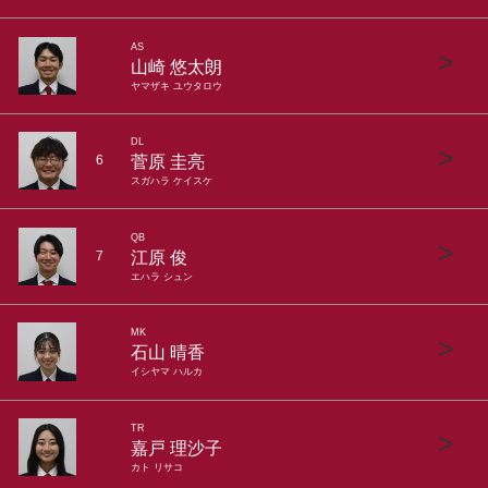
AS
>
山崎 悠太朗
ヤマザキ ユウタロウ
DL
>
菅原 圭亮
6
スガハラ ケイスケ
QB
>
江原 俊
7
エハラ シュン
MK
>
石山 晴香
イシヤマ ハルカ
TR
>
嘉戸 理沙子
カト リサコ