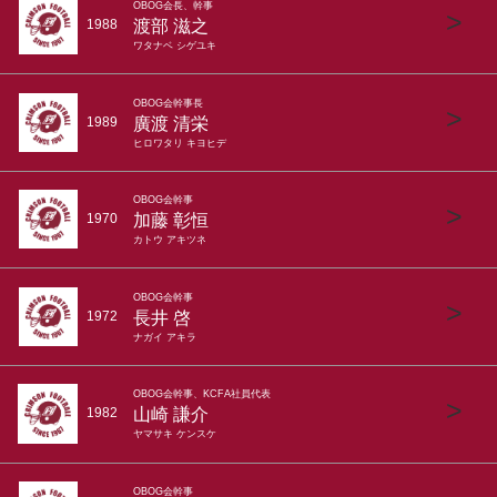
OBOG会長、幹事
>
渡部 滋之
1988
ワタナベ シゲユキ
OBOG会幹事長
>
廣渡 清栄
1989
ヒロワタリ キヨヒデ
OBOG会幹事
>
加藤 彰恒
1970
カトウ アキツネ
OBOG会幹事
>
長井 啓
1972
ナガイ アキラ
OBOG会幹事、KCFA社員代表
>
山崎 謙介
1982
ヤマサキ ケンスケ
OBOG会幹事