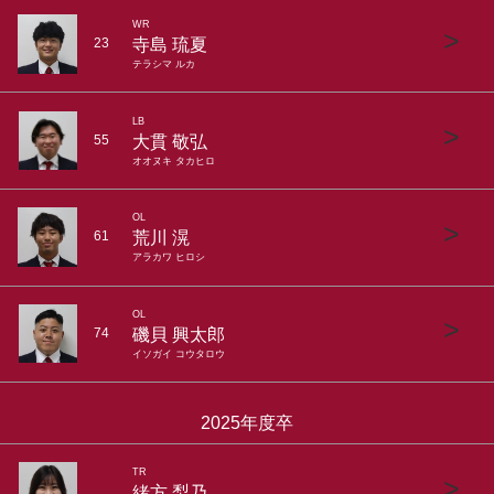
WR
>
寺島 琉夏
23
テラシマ ルカ
LB
>
大貫 敬弘
55
オオヌキ タカヒロ
OL
>
荒川 滉
61
アラカワ ヒロシ
OL
>
磯貝 興太郎
74
イソガイ コウタロウ
2025年度卒
TR
>
緒方 梨乃