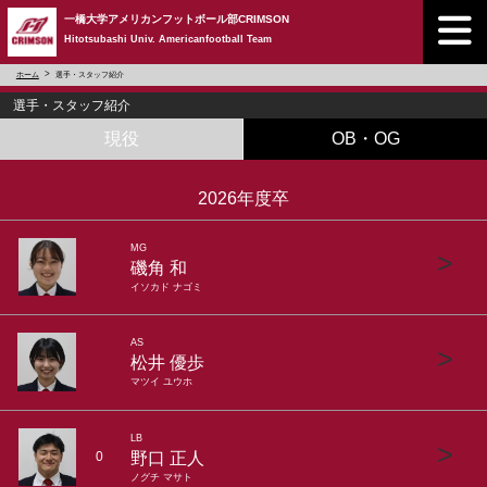
一橋大学アメリカンフットボール部CRIMSON
Hitotsubashi Univ. Americanfootball Team
ホーム
選手・スタッフ紹介
選手・スタッフ紹介
現役
OB・OG
2026年度卒
MG
>
磯角 和
イソカド ナゴミ
AS
>
松井 優歩
マツイ ユウホ
LB
>
野口 正人
0
ノグチ マサト