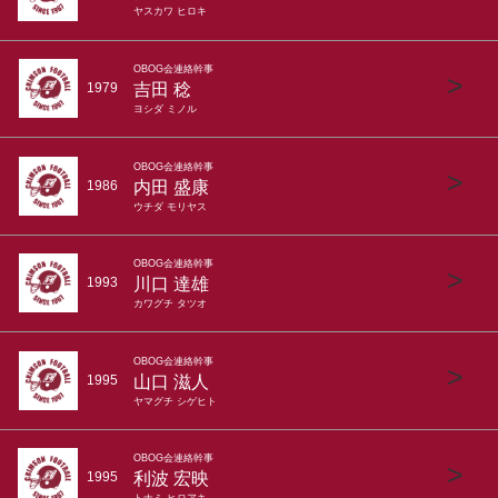
ヤスカワ ヒロキ
OBOG会連絡幹事
>
吉田 稔
1979
ヨシダ ミノル
OBOG会連絡幹事
>
内田 盛康
1986
ウチダ モリヤス
OBOG会連絡幹事
>
川口 達雄
1993
カワグチ タツオ
OBOG会連絡幹事
>
山口 滋人
1995
ヤマグチ シゲヒト
OBOG会連絡幹事
>
利波 宏映
1995