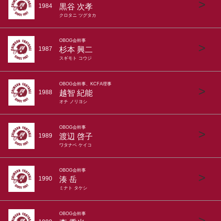
>
黒谷 次孝
1984
クロタニ ツグタカ
OBOG会幹事
>
杉本 興二
1987
スギモト コウジ
OBOG会幹事、KCFA理事
>
越智 紀能
1988
オチ ノリヨシ
OBOG会幹事
>
渡辺 啓子
1989
ワタナベ ケイコ
OBOG会幹事
>
湊 岳
1990
ミナト タケシ
OBOG会幹事
>