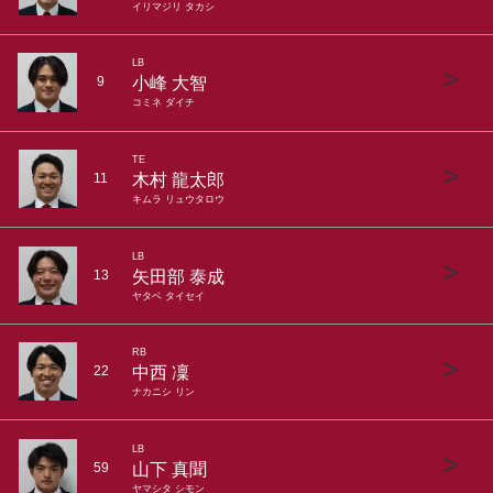
イリマジリ タカシ
LB
>
小峰 大智
9
コミネ ダイチ
TE
>
木村 龍太郎
11
キムラ リュウタロウ
LB
>
矢田部 泰成
13
ヤタベ タイセイ
RB
>
中西 凜
22
ナカニシ リン
LB
>
山下 真聞
59
ヤマシタ シモン