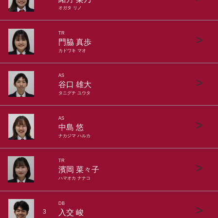
オガタ リノ
TR
>
門脇 真歩
カドワキ マオ
AS
>
谷口 雄大
タニグチ ユウタ
AS
>
中島 悠
ナカジマ ハルカ
TR
>
濱岡 菜々子
ハマオカ ナナコ
DB
>
入交 峻
3