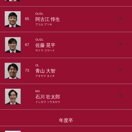
OL/DL
>
阿古江 惇生
65
アコエ アツキ
OL/DL
>
佐藤 晃平
67
サトウ コウヘイ
OL
>
青山 大智
73
アオヤマ タイチ
MG
>
石川 壮太郎
イシカワ ソウタロウ
年度卒