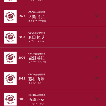
トナミ ヒロアキ
OBOG会連絡幹事
>
大熊 将弘
1999
オオクマ マサヒロ
OBOG会連絡幹事
>
直田 恒明
2003
スグタ ツネアキ
OBOG会連絡幹事
>
岩淵 善紀
2006
イワブチ ヨシノリ
OBOG会連絡幹事
>
藤村 有希
2012
フジムラ ユキ
OBOG会連絡幹事
>
西澤 正章
2015
ニシザワ マサアキ