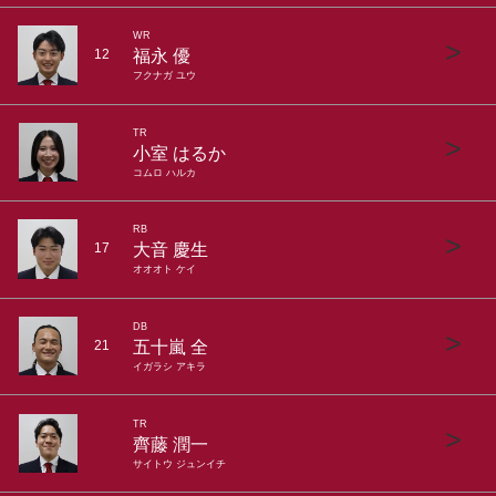
WR
>
福永 優
12
フクナガ ユウ
TR
>
小室 はるか
コムロ ハルカ
RB
>
大音 慶生
17
オオオト ケイ
DB
>
五十嵐 全
21
イガラシ アキラ
TR
>
齊藤 潤一
サイトウ ジュンイチ