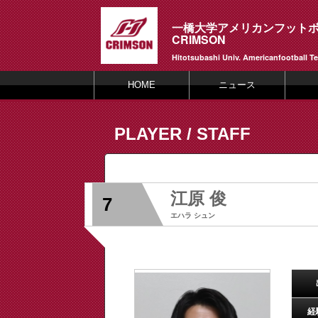
一橋大学アメリカンフット
CRIMSON
Hitotsubashi Univ. Americanfootball T
HOME
ニュース
PLAYER / STAFF
江原 俊
7
エハラ シュン
経