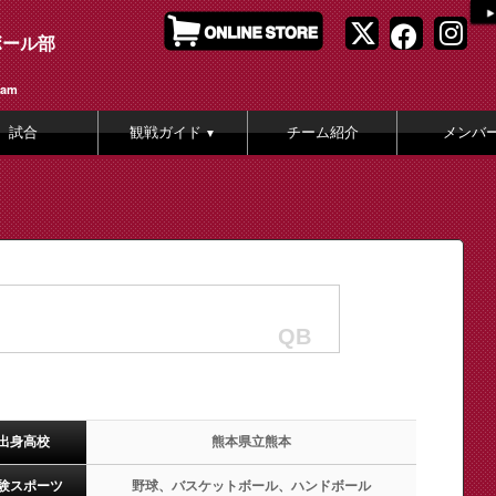
ボール部
eam
試合
観戦ガイド
チーム紹介
メンバ
▼
QB
出身高校
熊本県立熊本
験スポーツ
野球、バスケットボール、ハンドボール