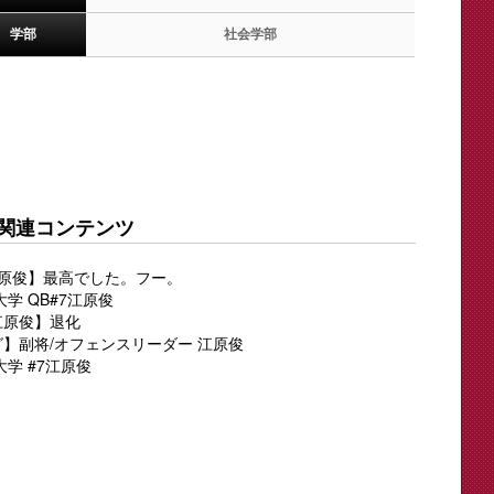
学部
社会学部
関連コンテンツ
 江原俊】最高でした。フー。
学 QB#7江原俊
江原俊】退化
グ】副将/オフェンスリーダー 江原俊
大学 #7江原俊