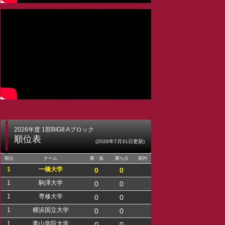
2026年度 1部BIG8 Aブロック
順位表
(2026年7月31日更新)
順位
チーム
勝・負
勝ち点
順列
1
一橋大学
0
0
1
駒澤大学
0
0
1
専修大学
0
0
1
横浜国立大学
0
0
1
青山学院大学
0
0