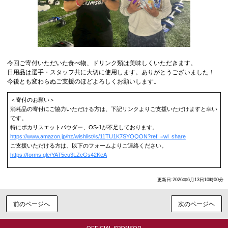
今回ご寄付いただいた食べ物、ドリンク類は美味しくいただきます。
日用品は選手・スタッフ共に大切に使用します。ありがとうございました！
今後とも変わらぬご支援のほどよろしくお願いします。
＜寄付のお願い＞
消耗品の寄付にご協力いただける方は、下記リンクよりご支援いただけますと幸い
です。
特にポカリスエットパウダー、OS-1が不足しております。
https://www.amazon.jp/hz/wishlist/ls/11TU1K7SYOQON?ref_=wl_share
ご支援いただける方は、以下のフォームよりご連絡ください。
https://forms.gle/YAT5cu3LZeGs42KeA
更新日:2026年6月13日10時00分
前のページへ
次のページヘ
OFFICIAL SPONSOR