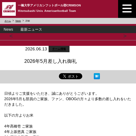
一橋大学アメリカンフットボール部CRIMSON
Hitotsubashi Univ. Americanfootball Team
ホーム
News
詳細
News 最新ニュース
<
>
2026.06.13
チーム情報
2026年5月差し入れ御礼
日頃よりご支援をいただき、誠にありがとうございます。
2026年5月も部員のご家族、ファン、OBOGの方々より多数の差し入れをいた
だきました。
以下の方よりお米
4年髙橋壱 ご家族
4年上坂悠真 ご家族