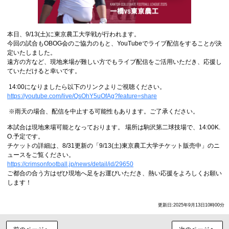
本日、9/13(土)に東京農工大学戦が行われます。
今回の試合もOBOG会のご協力のもと、YouTubeでライブ配信をすることが決
定いたしました。
遠方の方など、現地来場が難しい方でもライブ配信をご活用いただき、応援し
ていただけると幸いです。
14:00になりましたら以下のリンクよりご視聴ください。
https://youtube.com/live/QsOhY5uOfAg?feature=share
※雨天の場合、配信を中止する可能性もあります。ご了承ください。
本試合は現地来場可能となっております。 場所は駒沢第二球技場で、14:00K.
O.予定です。
チケットの詳細は、8/31更新の「9/13(土)東京農工大学チケット販売中」のニ
ュースをご覧ください。
https://crimsonfootball.jp/news/detail/id/29650
ご都合の合う方はぜひ現地へ足をお運びいただき、熱い応援をよろしくお願い
します！
更新日:2025年9月13日10時00分