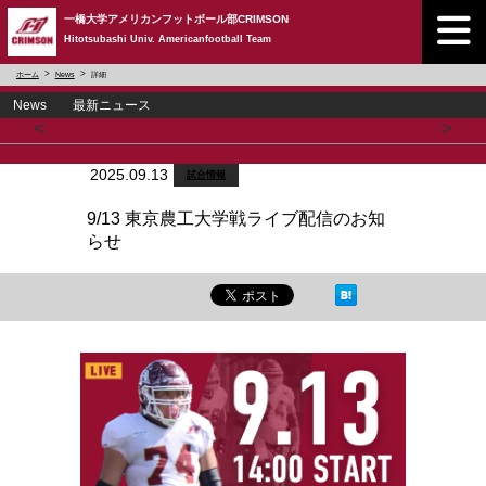
一橋大学アメリカンフットボール部CRIMSON
Hitotsubashi Univ. Americanfootball Team
ホーム
News
詳細
News 最新ニュース
<
>
2025.09.13
試合情報
9/13 東京農工大学戦ライブ配信のお知
らせ