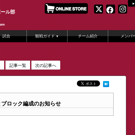
ボール部
eam
試合
観戦ガイド
チーム紹介
メンバ
▼
へ
記事一覧
次の記事へ
始とブロック編成のお知らせ