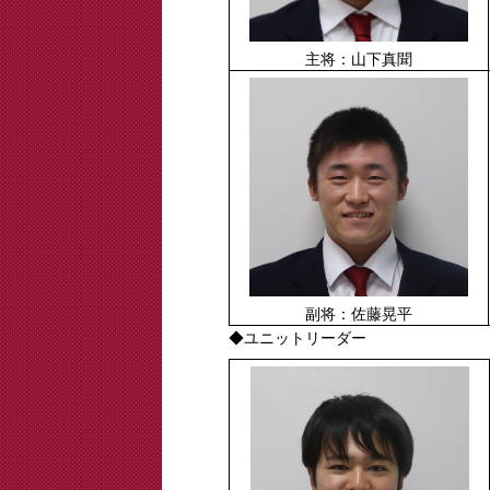
主将：山下真聞
副将：佐藤晃平
◆ユニットリーダー