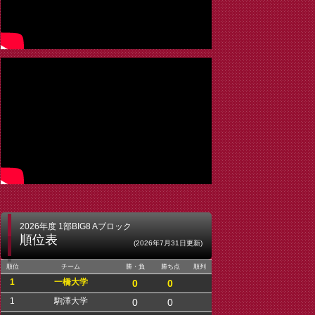
2026年度 1部BIG8 Aブロック
順位表
(2026年7月31日更新)
順位
チーム
勝・負
勝ち点
順列
1
一橋大学
0
0
1
駒澤大学
0
0