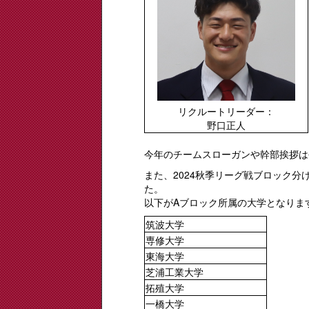
リクルートリーダー：
野口正人
今年のチームスローガンや幹部挨拶は
また、2024秋季リーグ戦ブロック分け
た。
以下がAブロック所属の大学となりま
筑波大学
専修大学
東海大学
芝浦工業大学
拓殖大学
一橋大学