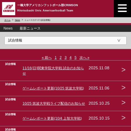
一橋大学アメリカンフットボール部CRIMSON
Hitotsubashi Univ. Americanfootball Team
ホーム
News
ニュースカテゴリ(試合情報)
News 最新ニュース
« 前へ
1
2
3
4
5
次へ »
試合情報
>
2025.11.08
11/16(日)関東学院大学戦 試合のお知ら
せ
試合情報
>
2025.11.06
ゲームレポート更新(10/25 筑波大学戦)
試合情報
>
2025.10.25
10/25 筑波大学戦ライブ配信のお知らせ
試合情報
>
2025.10.15
ゲームレポート更新(10/4 上智大学戦)
試合情報