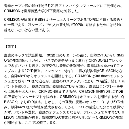
春季オープン戦の最終戦が6月21日アミノバイタルフィールドにて開催され、
CRIMSONは慶應義塾大学(以下慶應)と対戦した。
CRIMSONが所属するBIG8より一つ上のリーグであるTOP8に所属する慶應と
の一戦であり、秋シーズンでの入れ替え戦でTOP8に昇格するためには絶対に
越えないといけない壁である。
【前半】
慶應のキックで試合開始。R#2西口のリターンの後に、自陣25YDからCRIMS
ONの攻撃開始。しかし、パスでの連携がうまく取れずCRIMSONはフレッシ
ュできずパントを選択。攻守交代し慶應の攻撃開始。慶應は2nd downでファ
ンブルにより17YD後退。フレッシュできずに、再び攻撃権はCRIMSONとな
る。自陣48YDからオフェンスを開始しする。CRIMSONは3rd downでフレッ
シュまで残り1YDまで迫るが、慶應のロスタックルにより1YD後退。惜しくも
パントを選択し、慶應の攻撃が慶應陣22YDから開始。慶應はランプレーを中
心に陣地を拡大させ、CRIMSON陣まで迫るが、CRIMSON陣49YD地点でDB
#1三森がインターセプトを決める。CRIMSONはオフェンスを開始するが、Q
B SACKにより6YD後退。しかし、その直後に慶應のオフサイドにより5YD進
み、敵陣44YDまで陣地を拡大させる。しかし、6YDの後退した分まで獲得で
きず、パントを選択。慶應のオフェンスとなるが、フレッシュできず再びCRI
MSONに攻撃権が移る。敵陣30YDの非常に有利な地点からCRIMSONの攻撃
が開始する。ここで1Q終了。0-0。