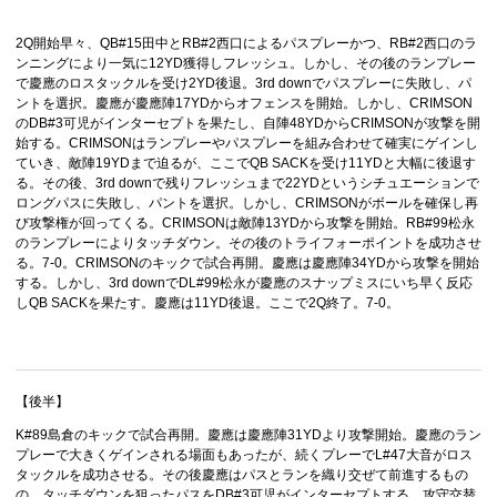
2Q開始早々、QB#15田中とRB#2西口によるパスプレーかつ、RB#2西口のラ
ンニングにより一気に12YD獲得しフレッシュ。しかし、その後のランプレー
で慶應のロスタックルを受け2YD後退。3rd downでパスプレーに失敗し、パ
ントを選択。慶應が慶應陣17YDからオフェンスを開始。しかし、CRIMSON
のDB#3可児がインターセプトを果たし、自陣48YDからCRIMSONが攻撃を開
始する。CRIMSONはランプレーやパスプレーを組み合わせて確実にゲインし
ていき、敵陣19YDまで迫るが、ここでQB SACKを受け11YDと大幅に後退す
る。その後、3rd downで残りフレッシュまで22YDというシチュエーションで
ロングパスに失敗し、パントを選択。しかし、CRIMSONがボールを確保し再
び攻撃権が回ってくる。CRIMSONは敵陣13YDから攻撃を開始。RB#99松永
のランプレーによりタッチダウン。その後のトライフォーポイントを成功させ
る。7-0。CRIMSONのキックで試合再開。慶應は慶應陣34YDから攻撃を開始
する。しかし、3rd downでDL#99松永が慶應のスナップミスにいち早く反応
しQB SACKを果たす。慶應は11YD後退。ここで2Q終了。7-0。
【後半】
K#89島倉のキックで試合再開。慶應は慶應陣31YDより攻撃開始。慶應のラン
プレーで大きくゲインされる場面もあったが、続くプレーでL#47大音がロス
タックルを成功させる。その後慶應はパスとランを織り交ぜて前進するもの
の、タッチダウンを狙ったパスをDB#3可児がインターセプトする。攻守交替