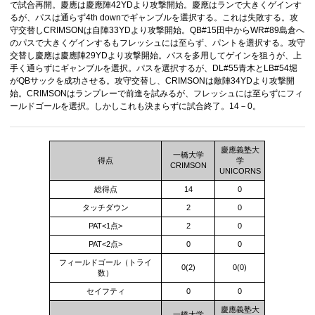
で試合再開。慶應は慶應陣42YDより攻撃開始。慶應はランで大きくゲインす
るが、パスは通らず4th downでギャンブルを選択する。これは失敗する。攻
守交替しCRIMSONは自陣33YDより攻撃開始。QB#15田中からWR#89島倉へ
のパスで大きくゲインするもフレッシュには至らず、パントを選択する。攻守
交替し慶應は慶應陣29YDより攻撃開始。パスを多用してゲインを狙うが、上
手く通らずにギャンブルを選択。パスを選択するが、DL#55青木とLB#54堀
がQBサックを成功させる。攻守交替し、CRIMSONは敵陣34YDより攻撃開
始。CRIMSONはランプレーで前進を試みるが、フレッシュには至らずにフィ
ールドゴールを選択。しかしこれも決まらずに試合終了。14－0。
慶應義塾大
一橋大学
得点
学
CRIMSON
UNICORNS
総得点
14
0
タッチダウン
2
0
PAT<1点>
2
0
PAT<2点>
0
0
フィールドゴール（トライ
0(2)
0(0)
数）
セイフティ
0
0
慶應義塾大
一橋大学