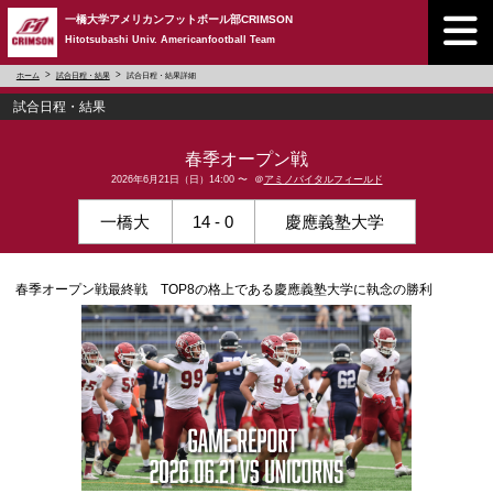
一橋大学アメリカンフットボール部CRIMSON
Hitotsubashi Univ. Americanfootball Team
ホーム
試合日程・結果
試合日程・結果詳細
試合日程・結果
春季オープン戦
2026年6月21日（日）14:00 〜 ＠
アミノバイタルフィールド
一橋大
14 - 0
慶應義塾大学
春季オープン戦最終戦 TOP8の格上である慶應義塾大学に執念の勝利