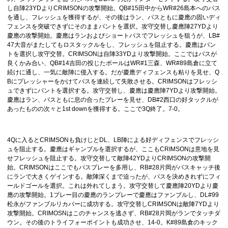
し自陣23YDよりCRIMSONの攻撃開始。QB#15田中からWR#26島本へのパス
を通し、フレッシュを獲得するが、その後はラン、パスともに慶應の固いディ
フェンスを突破できずにそのままパントを選択。攻守交替し慶應陣27YDより
慶應の攻撃開始。慶應はランおよびショートパスでフレッシュを狙うが、LB#
47大音がまたしてもロスタックルをし、フレッシュを阻止する。慶應はパン
トを選択し攻守交替。CRIMSONは自陣33YDより攻撃開始。ここではパスが
良くかみ合い、QB#14吉田の投じたボールはWR#1三森、WR#89島倉に立て
続けに通し、一気に敵陣に侵入する。だが慶應ディフェンスも粘りを見せ、Q
Bにプレッシャーをかけてパスを連続して失敗させる。CRIMSONはフレッシ
ュできずにパントを選択する。攻守交替し、慶應は慶應陣7YDより攻撃開始。
慶應はラン、パスともに息の合ったプレーを見せ、DB#2西口の好タックルが
あったものの次々と1st downを獲得する。ここで3Q終了。7-0。
4Qに入るとCRIMSONも負けじとDL、LB陣による好ディフェンスでフレッシ
ュを阻止する。慶應はギャンブルを選択するが、ここもCRIMSONは意地を見
せフレッシュを阻止する。攻守交替して敵陣42YDよりCRIMSONの攻撃開
始。CRIMSONはここでもパスプレーを多用し、RB#28片岡がパスキャッチ後
にランで大きくゲインする。敵陣深くまで迫ったが、パスを決めきれずにフィ
ールドゴールを選択。これは外れてしまう。攻守交替して慶應陣20YDより慶
應の攻撃開始。1プレー目の慶應のランプレーで慶應はファンブルし、DL#99
松永がファンブルリカバーに成功する。攻守交替しCRIMSONは敵陣7YDより
攻撃開始。CRIMOSNはこのチャンスを逃さず、RB#28片岡がランでタッチダ
ウン。その後のトライフォーポイントも成功させ、14-0。K#89島倉のキック