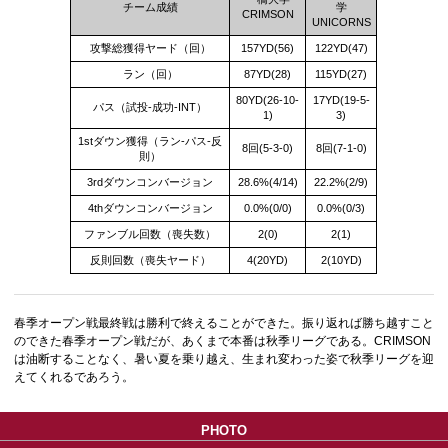
チーム成績
学
CRIMSON
UNICORNS
攻撃総獲得ヤード（回）
157YD(56)
122YD(47)
ラン（回）
87YD(28)
115YD(27)
80YD(26-10-
17YD(19-5-
パス（試投-成功-INT）
1)
3)
1stダウン獲得（ラン-パス-反
8回(5-3-0)
8回(7-1-0)
則）
3rdダウンコンバージョン
28.6%(4/14)
22.2%(2/9)
4thダウンコンバージョン
0.0%(0/0)
0.0%(0/3)
ファンブル回数（喪失数）
2(0)
2(1)
反則回数（喪失ヤード）
4(20YD)
2(10YD)
春季オープン戦最終戦は勝利で終えることができた。振り返れば勝ち越すこと
のできた春季オープン戦だが、あくまで本番は秋季リーグである。CRIMSON
は油断することなく、暑い夏を乗り越え、生まれ変わった姿で秋季リーグを迎
えてくれるであろう。
PHOTO